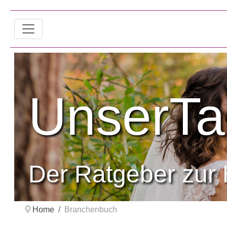
UnserTa
Der Ratgeber zur 
Home
Branchenbuch