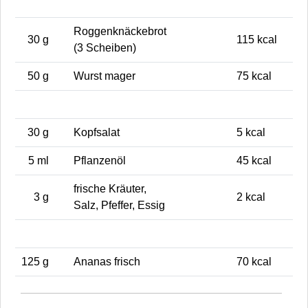
Roggenknäckebrot
30 g
115 kcal
(3 Scheiben)
50 g
Wurst mager
75 kcal
30 g
Kopfsalat
5 kcal
5 ml
Pflanzenöl
45 kcal
frische Kräuter,
3 g
2 kcal
Salz, Pfeffer, Essig
125 g
Ananas frisch
70 kcal