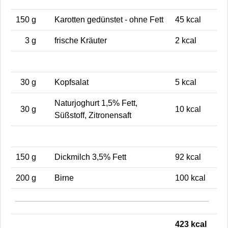
150 g
Karotten gedünstet - ohne Fett
45 kcal
3 g
frische Kräuter
2 kcal
30 g
Kopfsalat
5 kcal
Naturjoghurt 1,5% Fett,
30 g
10 kcal
Süßstoff, Zitronensaft
150 g
Dickmilch 3,5% Fett
92 kcal
200 g
Birne
100 kcal
423 kcal