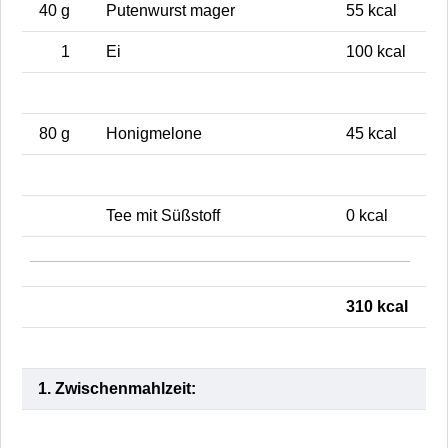
40 g
Putenwurst mager
55 kcal
1
Ei
100 kcal
80 g
Honigmelone
45 kcal
Tee mit Süßstoff
0 kcal
310 kcal
1. Zwischenmahlzeit: