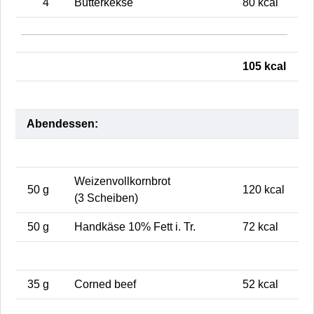
4
Butterkekse
80 kcal
105 kcal
Abendessen:
Weizenvollkornbrot
50 g
120 kcal
(3 Scheiben)
50 g
Handkäse 10% Fett i. Tr.
72 kcal
35 g
Corned beef
52 kcal