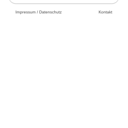
© 2026 Unsertag.de - Ihr
Impressum / Datenschutz
Kontakt
Ratgeber zur Hochzeit