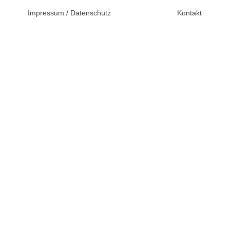
© 2026 Unsertag.de - Ihr
Impressum / Datenschutz
Kontakt
Ratgeber zur Hochzeit