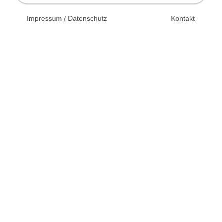
© 2026 Unsertag.de - Ihr
Impressum / Datenschutz
Kontakt
Ratgeber zur Hochzeit