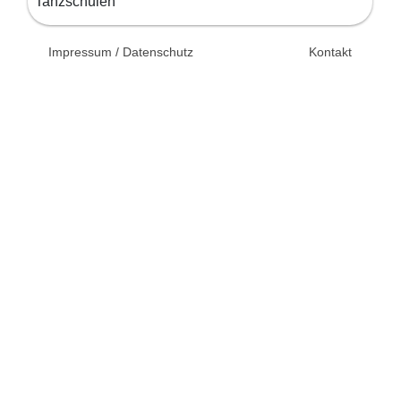
Tanzschulen
© 2026 Unsertag.de - Ihr
Impressum / Datenschutz
Kontakt
Ratgeber zur Hochzeit