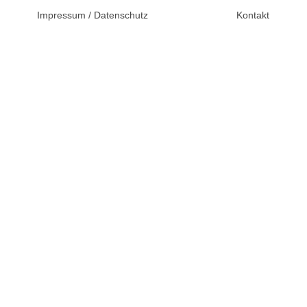
© 2026 Unsertag.de - Ihr
Impressum / Datenschutz
Kontakt
Ratgeber zur Hochzeit