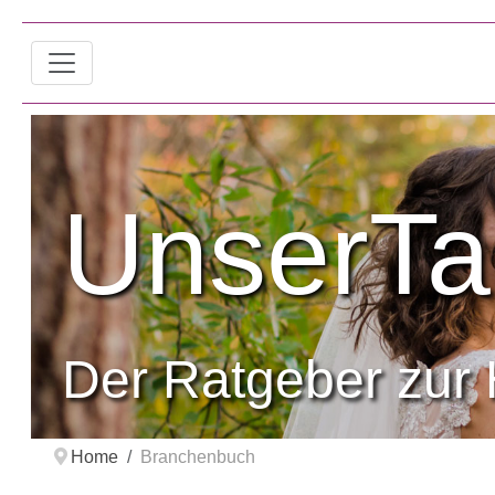
UnserTa
Der Ratgeber zur 
Home
Branchenbuch